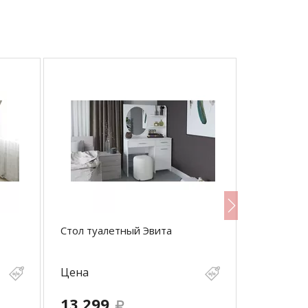
Стол туалетный Эвита
Стол туал
Цена
Цена
13 299
17 599