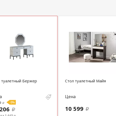
 туалетный Бержер
Стол туалетный Майя
а
Цена
9
-5%
10 599
 206
а 1 643 р.