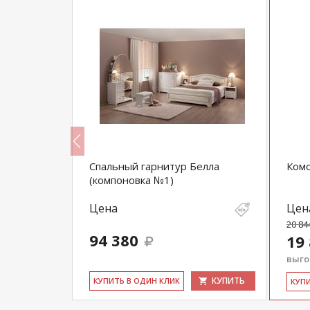
ми Дуэт
Спальный гарнитур Белла
Комо
(компоновка №1)
Цена
Цен
20 84
94 380
19
выгод
КУПИТЬ
КУПИТЬ
КУ­ПИТЬ В ОДИН КЛИК
КУ­П