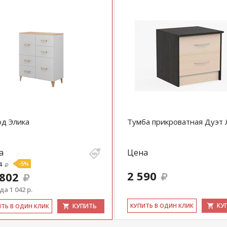
д Элика
Тумба прикроватная Дуэт
а
Цена
4
-5%
2 590
 802
а 1 042 р.
КУ
КУПИТЬ
КУ­ПИТЬ В ОДИН КЛИК
ИТЬ В ОДИН КЛИК