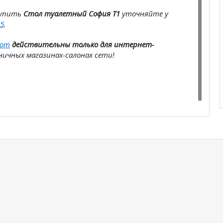
купить
Стол туалетный София Т1
уточняйте у
5
.
com
действительны только для интернет-
ичных магазинах-салонах сети!