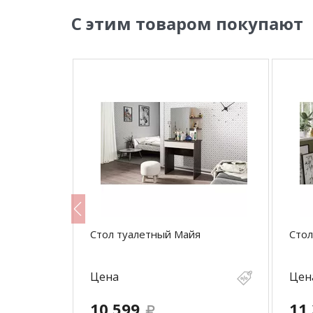
С этим товаром покупают
 тип 1
Стол туалетный Майя
Стол
Цена
Цен
10 599
11