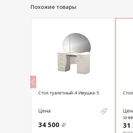
Похожие товары
 тип 1
Стол туалетный-4 Ивушка-5
Стол
Цена
Цен
32 84
34 500
31
выгод