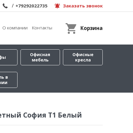
/
+79292022735
Заказать звонок
О компании
Контакты
Корзина
Офисная
Офисные
фы
мебель
кресла
ль в
чии
етный София Т1 Белый