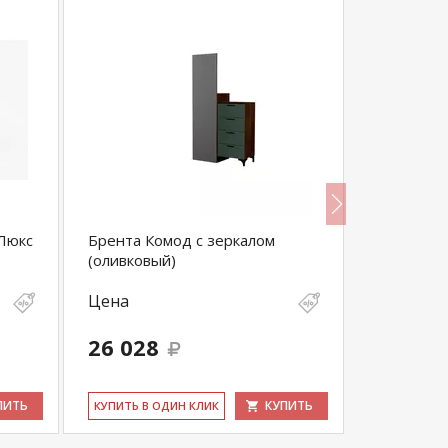
 Люкс
Брента Комод с зеркалом
Комод Ни
(оливковый)
Цена
Цена
26 028
17 090
ПИТЬ
КУПИТЬ
КУ­ПИТЬ В ОДИН КЛИК
КУ­ПИТЬ В 