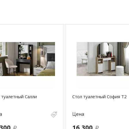
 туалетный Салли
Стол туалетный София Т2
а
Цена
 300
16 300