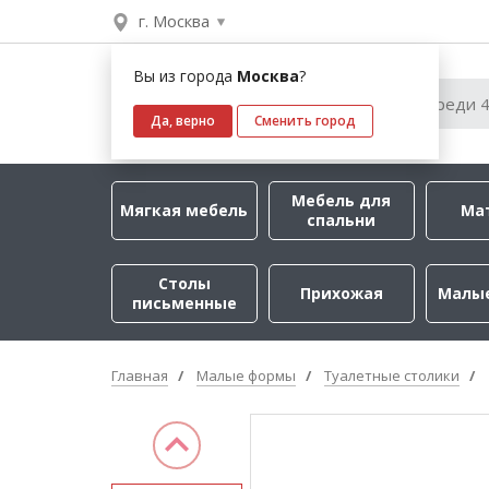
г. Москва
Вы из города
Москва
?
Да, верно
Сменить город
Мебель для
Мягкая мебель
Ма
спальни
Столы
Прихожая
Малы
письменные
Главная
Малые формы
Туалетные столики