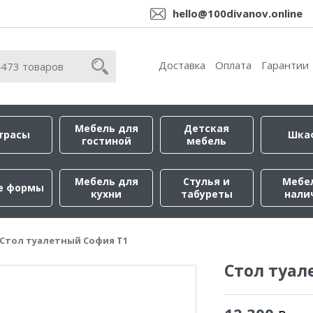
hello@100divanov.online
Доставка
Оплата
Гарантии
Мебель для
Детская
трасы
Шка
гостиной
мебель
Мебель для
Стулья и
Мебе
е формы
кухни
табуреты
нали
Стол туалетный София Т1
Стол туал