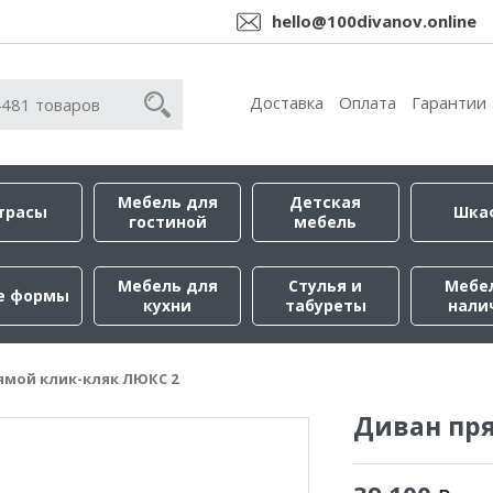
hello@100divanov.online
Доставка
Оплата
Гарантии
Мебель для
Детская
трасы
Шка
гостиной
мебель
Мебель для
Стулья и
Мебе
е формы
кухни
табуреты
нали
ямой клик-кляк ЛЮКС 2
Диван пр