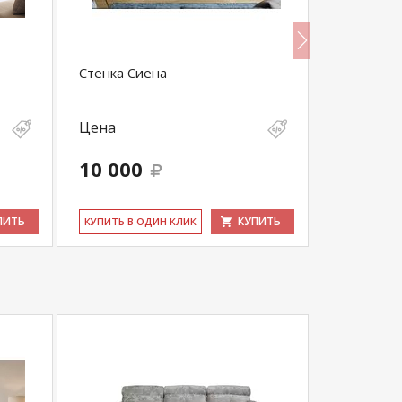
Стенка Сиена
Стенка Да
Цена
Цена
10 000
23 599
ПИТЬ
КУПИТЬ
КУ­ПИТЬ В ОДИН КЛИК
КУ­ПИТЬ В 