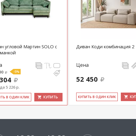
н угловой Мартин SOLO с
Диван Коди комбинация 2
оманкой
а
Цена
30
-5%
52 450
 304
а 5 226 р.
КУ
КУПИТЬ
КУ­ПИТЬ В ОДИН КЛИК
ИТЬ В ОДИН КЛИК