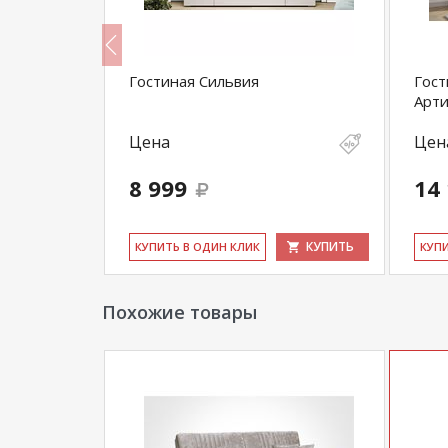
Вотан/
Гостиная Сильвия
Гост
Арт
Цена
Цен
8 999
14
КУПИТЬ
КУПИТЬ
КУ­ПИТЬ В ОДИН КЛИК
КУ­П
Похожие товары