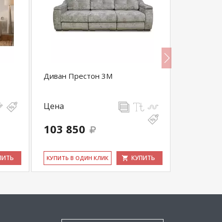
Диван Престон 3М
Прямой ди
еврокниж
Цена
Цена
103 850
62 060
ПИТЬ
КУПИТЬ
КУ­ПИТЬ В ОДИН КЛИК
КУ­ПИТЬ В 