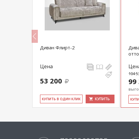
Диван Флирт-2
Дива
отт
Цена
Цен
104 5
53 200
99
выгод
КУПИТЬ
КУПИТЬ
КУ­ПИТЬ В ОДИН КЛИК
КУ­П