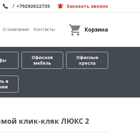
/
+79292022735
Заказать звонок
О компании
Контакты
Корзина
Офисная
Офисные
фы
мебель
кресла
ль в
чии
ямой клик-кляк ЛЮКС 2