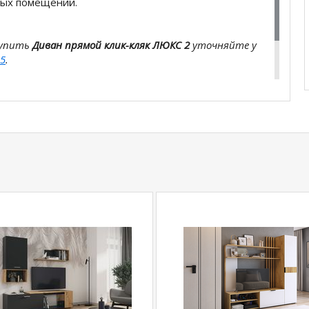
ных помещений.
купить
Диван прямой клик-кляк ЛЮКС 2
уточняйте у
5
.
com
действительны только для интернет-
ичных магазинах-салонах сети!