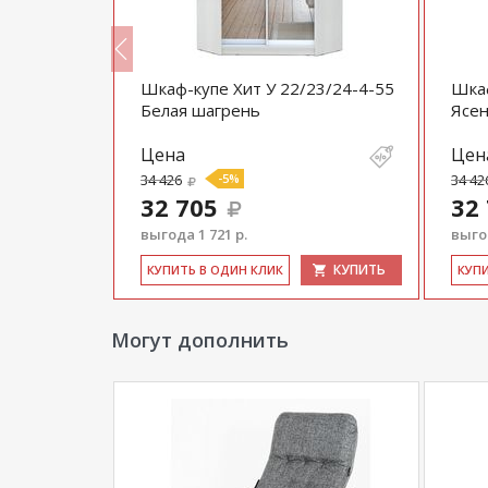
м Хит
Шкаф-купе Хит У 22/23/24-4-55
Шкаф
5
Белая шагрень
Ясе
Цена
Цен
34 426
-5%
34 42
32 705
32
выгода 1 721 р.
выгод
КУПИТЬ
КУПИТЬ
КУ­ПИТЬ В ОДИН КЛИК
КУ­П
Могут дополнить