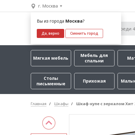
г. Москва
Вы из города
Москва
?
Да, верно
Сменить город
Мебель для
Мягкая мебель
Ма
спальни
Столы
Прихожая
Малы
письменные
Главная
Шкафы
Шкаф-купе с зеркалом Хит 2