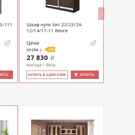
0-111
Шкаф-купе Хит 22/23/24-
Шкаф-купе
12/14/17-11 Венге
22/23/24-
Цена
Цена
29 294
-5%
33 038
27 830
31 386
выгода 1 464 р.
выгода 1 65
ПИТЬ
КУПИТЬ
КУ­ПИТЬ В ОДИН КЛИК
КУ­ПИТЬ В 