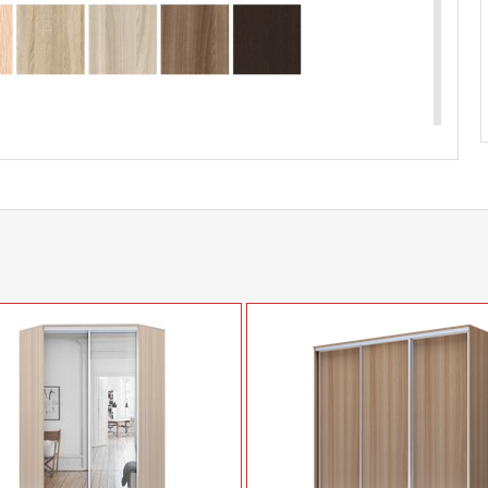
купить
Шкаф-купе с зеркалом Хит 22/23/24-20-555
у
+79292022735
.
com
действительны только для интернет-
ичных магазинах-салонах сети!