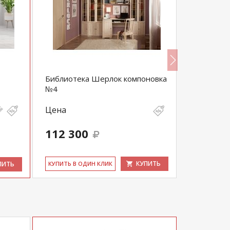
Библиотека Шерлок компоновка
Кресло Во
№4
Цена
Цена
17 228
112 300
16 367
выгода 861 
КУПИТЬ
ПИТЬ
КУ­ПИТЬ В ОДИН КЛИК
КУ­ПИТЬ В 