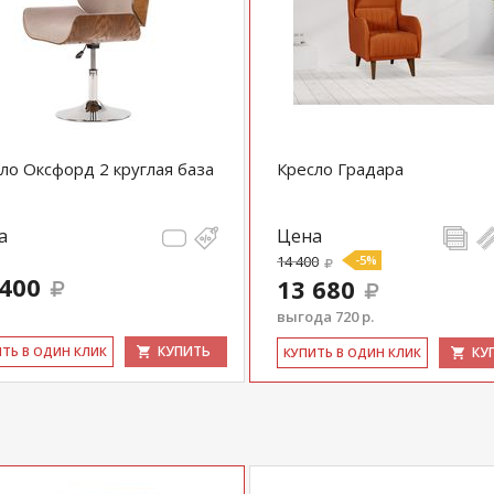
ло Оксфорд 2 круглая база
Кресло Градара
а
Цена
14 400
-5%
 400
13 680
выгода 720 р.
КУПИТЬ
ИТЬ В ОДИН КЛИК
КУ
КУ­ПИТЬ В ОДИН КЛИК