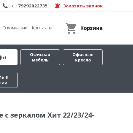
/
+79292022735
Заказать звонок
О компании
Контакты
Корзина
Офисная
Офисные
фы
мебель
кресла
ль в
чии
 с зеркалом Хит 22/23/24-