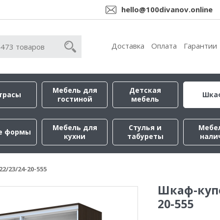
hello@100divanov.online
Доставка
Оплата
Гарантии
Мебель для
Детская
трасы
Шка
гостиной
мебель
Мебель для
Стулья и
Мебе
е формы
кухни
табуреты
нали
2/23/24-20-555
Шкаф-купе
20-555