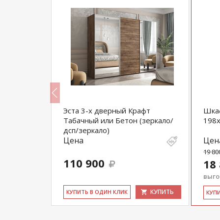
Эста 3-х дверный Крафт
Шкаф
Табачный или Бетон (зеркало/
198
дсп/зеркало)
Цена
Цен
19 80
110 900
18
выгод
КУПИТЬ
КУПИТЬ
КУ­ПИТЬ В ОДИН КЛИК
КУ­П