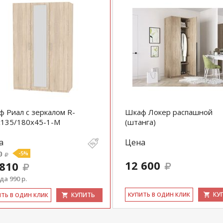
 Риал с зеркалом R-
Шкаф Локер распашной
х135/180х45-1-M
(штанга)
а
Цена
0
-5%
12 600
 810
а 990 р.
КУ
КУПИТЬ
КУ­ПИТЬ В ОДИН КЛИК
ИТЬ В ОДИН КЛИК