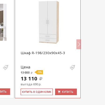
Шкаф R-198/230х90х45-3
Шкаф для
зеркальн
«Либерти»
Цена
Цена
13 800
-5%
28 500
13 110
выгода 690 р.
ПИТЬ
КУПИТЬ
КУ­ПИТЬ В 
КУ­ПИТЬ В ОДИН КЛИК