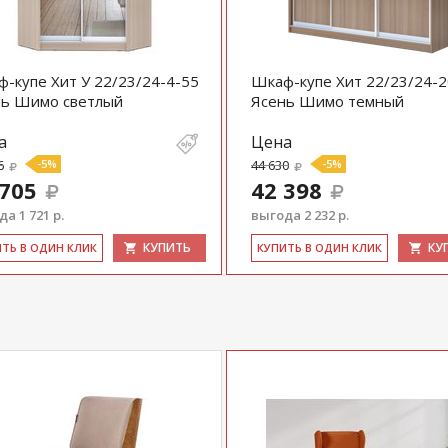
-купе Хит У 22/23/24-4-55
Шкаф-купе Хит 22/23/24-2
нь Шимо светлый
Ясень Шимо темный
а
Цена
6
-5%
44 630
-5%
 705
42 398
а 1 721 р.
выгода 2 232 р.
КУПИТЬ
КУ
ИТЬ В ОДИН КЛИК
КУ­ПИТЬ В ОДИН КЛИК