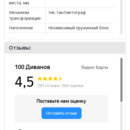
места, мм
Механизм
тик-так/пантограф
трансформации
Наполнение
Независимый пружинный блок
Посадочных
3
мест
Отзывы:
Наличие короба
да
Форма
Прямой
Наличие спинки
да
Наличие
да
подлокотников
Съёмный чехол
нет
Декоративные
нет
подушки
Бренд
Диана Руссо