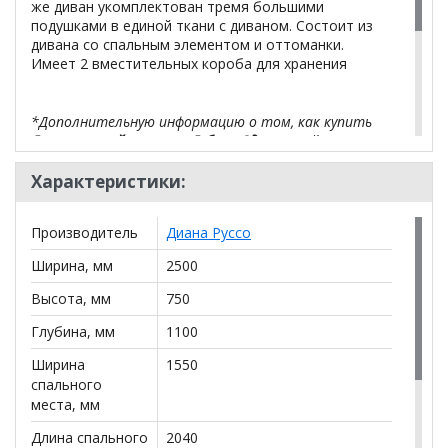
же диван укомплектован тремя большими
подушками в единой ткани с диваном. Состоит из
дивана со спальным элементом и оттоманки.
Имеет 2 вместительных короба для хранения
*Дополнительную информацию о том, как купить
Диван прямой тик-так Дублин 3д
уточняйте у
нашего менеджера по телефону
+79292022735
.
Характеристики:
**Цены на официальном сайте
100диванов.com
действительны только для интернет-магазина
и
Производитель
Диана Руссо
могут отличаться от цен в розничных магазинах-
салонах сети!
Ширина, мм
2500
Высота, мм
750
Глубина, мм
1100
Ширина
1550
спального
места, мм
Длина спального
2040