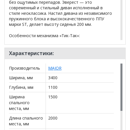
без ощутимых перепадов. Эверест — это
современный и стильный диван исполненный в
стиле неоклассика. Настил дивана из независимого
пружинного блока и высококачественного ППУ
марки SТ, делает высоту сиденья 200 мм.
Особенности механизма «Тик-Так»:
— механизм без усилий выдвигает сиденье
большого дивана;
Характеристики:
— благодаря отсутствию роликов сохраняется
покрытие пола;
Производитель
MAJOR
— устройство не нуждается в дополнительных
деталях;
Ширина, мм
3400
— система выдерживает нагрузку в 120 кг
Глубина, мм
1100
Каркас:
ДВП, Древесина хвойных пород, ДСП,
ЛДСП
Ширина
1500
спального
Настил сиденья:
Высококачественный ППУ, НПБ,
места, мм
Синтепон
Длина спального
2000
места, мм
Наполнитель подушек:
Холлофайбер