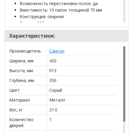
Возможность перестановки полок: да
Вместимость: 10 папок толщиной 75 мм
Конструкция: сварная
Высота: 913 мм
Ширина: 420 мм
Характеристики:
Глубина: 350 мм
Внутренняя высота: 734 мм
Внутренняя ширина: 417 мм
Производитель
Самсон
Внутренняя глубина: 300 мм
Ширина, мм
420
Тип замка: BORDER (Россия)
Толщина стали корпуса: 1.2 мм
Высота, мм
913
Дополнительное отделение, закрывающееся
Глубина, мм
350
на ключ: да
Высота дополнительного отделения: 176 мм
Цвет
Серый
Ширина дополнительного отделения: 415 мм
Материал
Металл
Глубина дополнительного отделения: 254 мм
Соответствует требованиям ГОСТа: ГОСТ
Вес, кг
21.0
16371-2014
Цвет: светло-серый
Количество
1
дверей
Тип покрытия корпуса: полимерное
порошковое