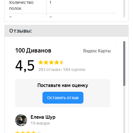
Количество
1
Тип поставки: в собранном виде, сварная
полок
конструкция
Вес: 21 кг
Бренд
Самсон
Размер в упаковке: 92.5x42.6x36.3 см.
Стиль
Современный
Отзывы:
Вес с упаковкой: 21.876 кг.
3
Объём с упаковкой: 0.1430 м
.
Комната
Кабинет/Офис
Пол
*Дополнительную информацию о том, как купить
Шкаф металлический для документов BRABIX "KBS-
041Т"
уточняйте у нашего менеджера по телефону
+79292022735
.
**Цены на официальном сайте
100диванов.com
действительны только для интернет-магазина
и
могут отличаться от цен в розничных магазинах-
салонах сети!