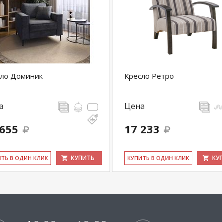
сло Доминик
Кресло Ретро
а
Цена
 655
17 233
КУПИТЬ
КУ
ИТЬ В ОДИН КЛИК
КУ­ПИТЬ В ОДИН КЛИК