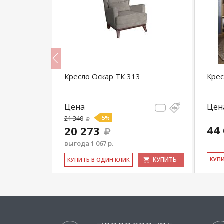
Кресло Оскар ТК 313
Кре
Цена
Цен
21 340
-5%
44
20 273
выгода 1 067 р.
КУПИТЬ
КУПИТЬ
КУ­П
КУ­ПИТЬ В ОДИН КЛИК