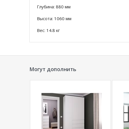
Глубина: 880 мм
Высота: 1060 мм
Вес: 14.8 кг
Нагрузка на кресло-качалку: 120 кг
Упаковка:
Количество пакетов 1 шт Общий в
Могут дополнить
*Дополнительную информацию о том, как 
нашего менеджера по телефону
+7929202273
**Цены на официальном сайте
100диванов.
магазина
и могут отличаться от цен в розн