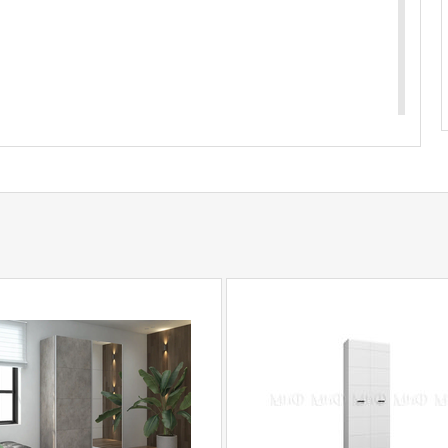
ес 18.3 кг Объем для расчета 0.40 м. куб.
купить
Кресло-качалка глайдер Орион
уточняйте у
5
.
com
действительны только для интернет-
ичных магазинах-салонах сети!