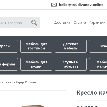
hello@100divanov.online
Доставка
Оплата
Гарантии
Мебель для
Детская
трасы
Шка
гостиной
мебель
Мебель для
Стулья и
Мебе
е формы
кухни
табуреты
нали
чалка глайдер Орион
Кресло-ка