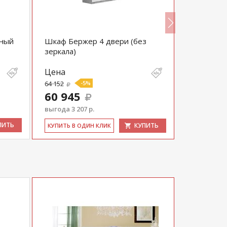
рный
Шкаф Бержер 4 двери (без
Шкаф-пен
зеркала)
Уголок шк
Цена
Цена
64 152
-5%
29 400
60 945
выгода 3 207 р.
ПИТЬ
КУПИТЬ
КУ­ПИТЬ В 
КУ­ПИТЬ В ОДИН КЛИК