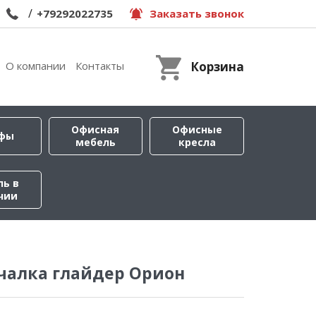
/
+79292022735
Заказать звонок
О компании
Контакты
Корзина
Офисная
Офисные
фы
мебель
кресла
ль в
чии
чалка глайдер Орион