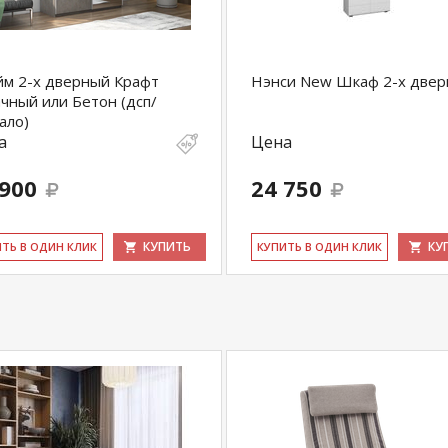
м 2-х дверный Крафт
Нэнси New Шкаф 2-х две
чный или Бетон (дсп/
ало)
а
Цена
 900
24 750
КУПИТЬ
КУ
ИТЬ В ОДИН КЛИК
КУ­ПИТЬ В ОДИН КЛИК