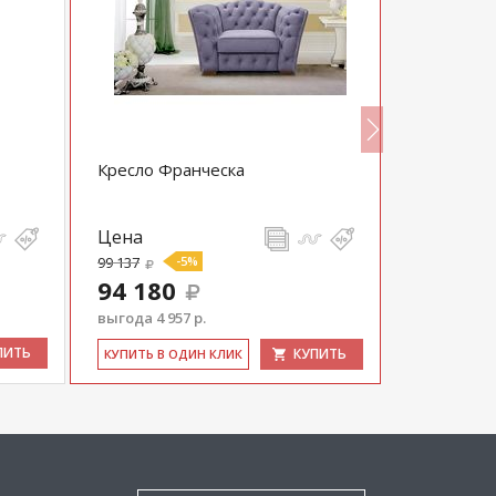
Кресло Франческа
Кресло Ос
Цена
Цена
99 137
-5%
42 125
94 180
выгода 4 957 р.
ПИТЬ
КУПИТЬ
КУ­ПИТЬ В 
КУ­ПИТЬ В ОДИН КЛИК