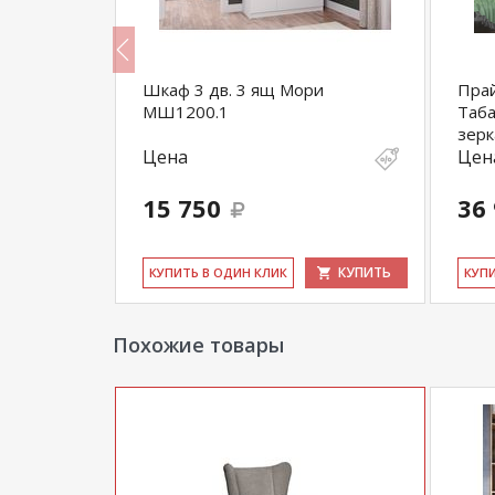
каф ШР-4
Шкаф 3 дв. 3 ящ Мори
Прай
МШ1200.1
Таба
зерк
Цена
Цен
15 750
36
КУПИТЬ
КУПИТЬ
КУ­ПИТЬ В ОДИН КЛИК
КУ­П
Похожие товары