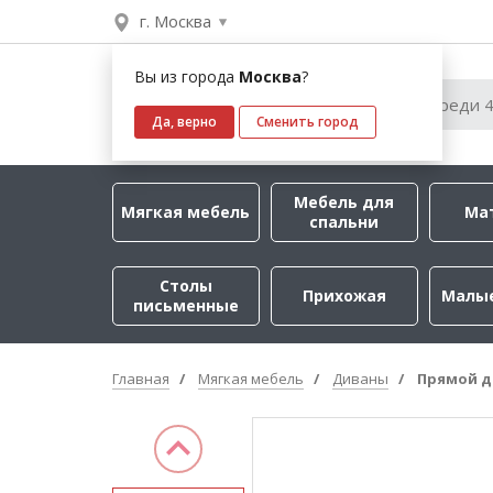
г. Москва
Вы из города
Москва
?
Да, верно
Сменить город
Мебель для
Мягкая мебель
Ма
спальни
Столы
Прихожая
Малы
письменные
Главная
Мягкая мебель
Диваны
Прямой д