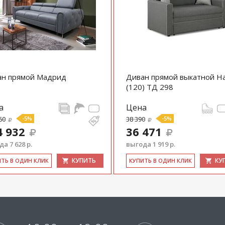
ан прямой Мадрид
Диван прямой выкатной Н
(120) ТД 298
а
Цена
60
-5%
38 390
-5%
4 932
36 471
а 7 628 р.
выгода 1 919 р.
КУПИТЬ
КУ
ИТЬ В ОДИН КЛИК
КУ­ПИТЬ В ОДИН КЛИК