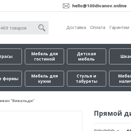
hello@100divanov.online
Доставка
Оплата
Гарантии
Мебель для
Детская
трасы
Шка
гостиной
мебель
Мебель для
Стулья и
Мебе
е формы
кухни
табуреты
нали
иван "Вивальди"
Прямой д