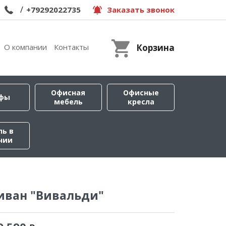
/
+79292022735
Заказать звонок
О компании
Контакты
Корзина
Офисная
Офисные
фы
мебель
кресла
ль в
чии
иван "Вивальди"