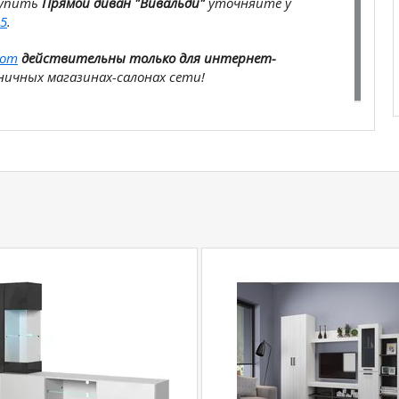
купить
Прямой диван "Вивальди"
уточняйте у
5
.
com
действительны только для интернет-
ичных магазинах-салонах сети!