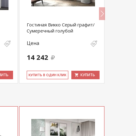
Гостиная Викко Серый графит/
Гостиная 
Сумеречный голубой
Цена
Цена
14 242
30 360
ПИТЬ
КУПИТЬ
КУ­ПИТЬ В ОДИН КЛИК
КУ­ПИТЬ В 