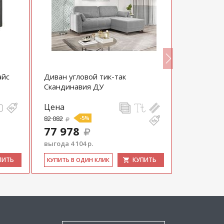
айс
Диван угловой тик-так
Диван Пе
Скандинавия ДУ
Цена
Цена
82 082
-5%
67 700
77 978
выгода 4 104 р.
ПИТЬ
КУПИТЬ
КУ­ПИТЬ В 
КУ­ПИТЬ В ОДИН КЛИК