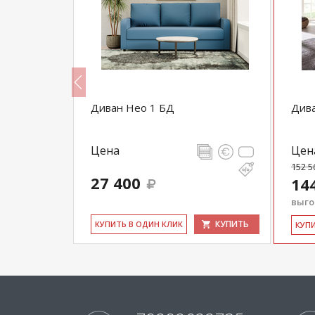
 ТТ акнар
Диван Нео 1 БД
Див
Цена
Цен
152 5
27 400
14
выгод
КУПИТЬ
КУПИТЬ
КУ­ПИТЬ В ОДИН КЛИК
КУ­П