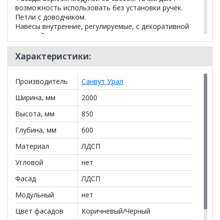
возможность использовать без установки ручек.
Петли с доводчиком.
Навесы внутренние, регулируемые, с декоративной
крышкой.
Направляющие шариковые полного, плавного
выдвижения с нагрузкой до 30 кг.
Характеристики:
Столешницы цельные с пластиковым покрытием со
скруглением по переднему краю (постформинг
Производитель
Санвут Урал
толщина 26 мм).
Регулируемые ножки-опоры.
Ширина, мм
2000
Комплектация:
Высота, мм
850
В740 Модуль верхний (ШхГхВ) 400х300х710мм - 2шт
ВГ60 Модуль верхний горизонтальный (ШхГхВ)
Глубина, мм
600
600х300х362мм - 1шт
Материал
ЛДСП
ВС760 Модуль верхний с посудосушителем (ШхГхВ)
600х300х710мм -1 шт
Угловой
нет
Н60 Модуль нижний (ШхГхВ) 600х470х824мм - 1шт
НЯ40 Модуль нижний для ящиков (ШхГхВ)
Фасад
ЛДСП
400х470х824мм - 1шт
Н40 Модуль нижний (ШхГхВ) 400х470х824мм - 1шт
Модульный
нет
С100 Столешница 1000х600х26мм - 1шт
Цвет фасадов
Коричневый/Черный
С40 Столешница 400х600х26мм - 1шт