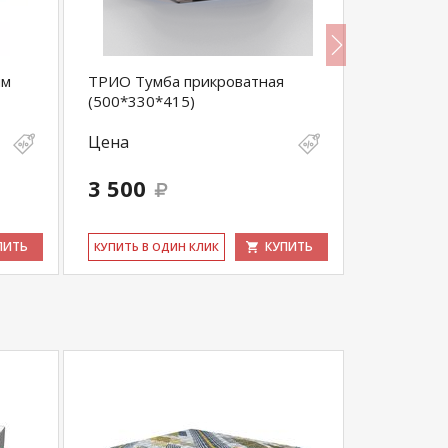
ым
ТРИО Тумба прикроватная
ТРИО Шка
(500*330*415)
зеркалом 
Цена
Цена
3 500
24 560
ПИТЬ
КУПИТЬ
КУ­ПИТЬ В ОДИН КЛИК
КУ­ПИТЬ В 