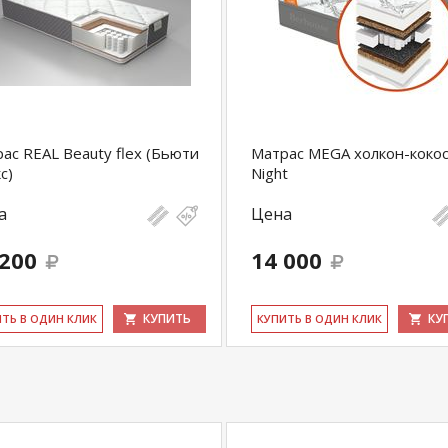
ас REAL Beauty flex (Бьюти
Матрас MEGA холкон-кокос
с)
Night
а
Цена
 200
14 000
КУПИТЬ
КУ
ИТЬ В ОДИН КЛИК
КУ­ПИТЬ В ОДИН КЛИК