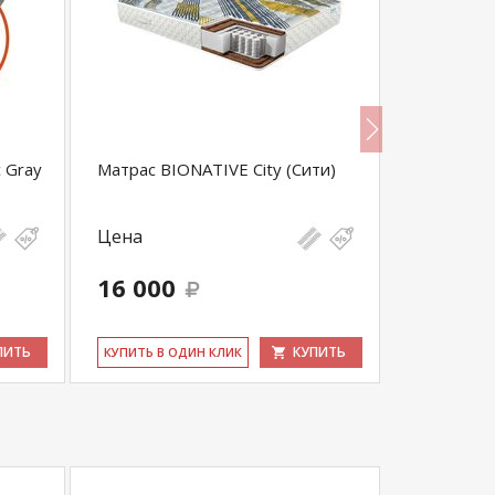
 Gray
Матрас BIONATIVE City (Сити)
Матрас Li
Цена
Цена
16 000
10 230
ПИТЬ
КУПИТЬ
КУ­ПИТЬ В ОДИН КЛИК
КУ­ПИТЬ В 