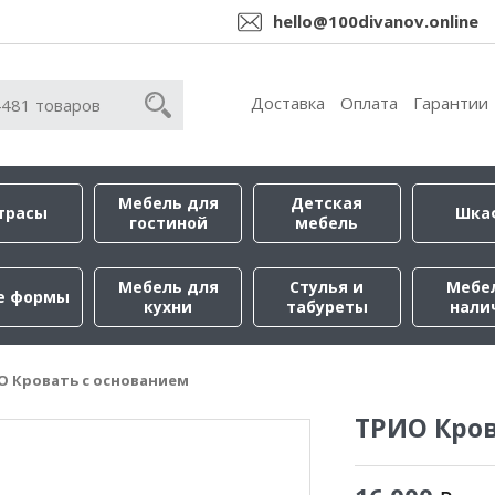
hello@100divanov.online
Доставка
Оплата
Гарантии
Мебель для
Детская
трасы
Шка
гостиной
мебель
Мебель для
Стулья и
Мебе
е формы
кухни
табуреты
нали
О Кровать с основанием
ТРИО Кров