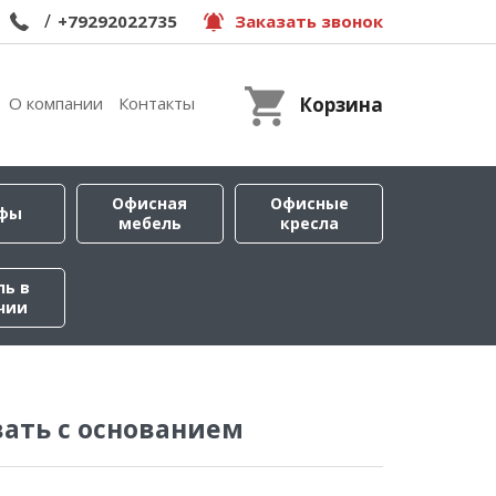
/
+79292022735
Заказать звонок
О компании
Контакты
Корзина
Офисная
Офисные
фы
мебель
кресла
ль в
чии
ать с основанием