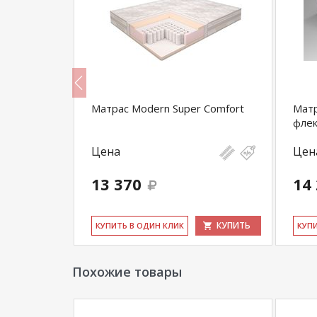
 плюс
Матрас Modern Super Comfort
Матр
флек
Цена
Цен
13 370
14
КУПИТЬ
КУПИТЬ
КУ­ПИТЬ В ОДИН КЛИК
КУ­П
Похожие товары