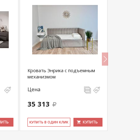
Кровать Энрика с подъемным
Кровать С
механизмом
Цена
Цена
35 313
10 500
ПИТЬ
КУПИТЬ
КУ­ПИТЬ В ОДИН КЛИК
КУ­ПИТЬ В 