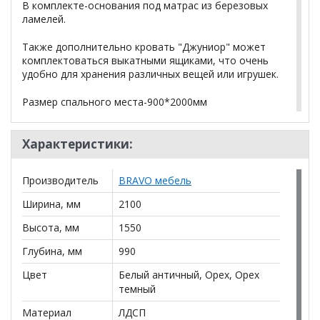
В комплекте-основания под матрас из березовых
ламелей.
Также дополнительно кровать "Джуниор" может
комплектоваться выкатными ящиками, что очень
удобно для хранения различных вещей или игрушек.
Размер спального места-900*2000мм
Матрасы в стоимость не входят
Характеристики:
(заказываются дополнительно)
Производитель
BRAVO мебель
*Дополнительную информацию о том, как купить
Кровать двухъярусная Джуниор с основанием
Ширина, мм
2100
уточняйте у нашего менеджера по телефону
+79292022735
.
Высота, мм
1550
Глубина, мм
990
**Цены на официальном сайте
100диванов.com
действительны только для интернет-магазина
и
Цвет
Белый античный, Орех, Орех
могут отличаться от цен в розничных магазинах-
темный
салонах сети!
Материал
ЛДСП