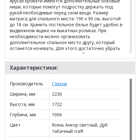
ярусах кровати имеются дополнительные боковые
ниши, которые помогут подростку держать под
рукой необходимые перед сном вещи. Размер
матраса для спального места: 190 х 90 см, высотой
до 18 см. Хранить постельное белье будет удобно в
выдвижном ящике на выкатных роликах. При
необходимости можно организовать
дополнительное спальное место другу, который
останется ночевать. Для этого достаточно убрать
разделитель и положить матрас. Размер матраса
для дополнительного спального места: 190 х 80 см,
высотой до 18 см. Ещё одно из преимуществ этой
Характеристики:
кровати - встроенное зарядное устройство.
Используется для зарядки мобильных телефонов,
Производитель
Глазов
планшетов. Устройство имеет компактные
размеры, что позволяет разместить его прямо в
Ширина, мм
2236
нише кровати. Такая функциональная кровать не
оставит равнодушными ни родителей, ни детей.
Высота, мм
1722
Дополнительные размеры (матрас спального
Глубина, мм
1006
места):
Цвет
Ясень Анкор светлый, Дуб
табачный craft
(Ш*В*Д) 1900*180*900 мм. (матрас
дополнительного спального места):