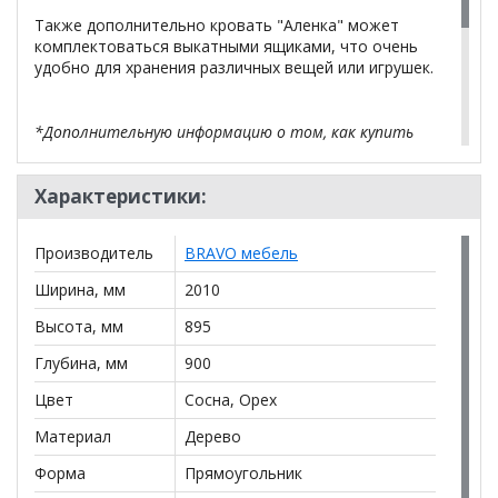
Также дополнительно кровать "Аленка" может
комплектоваться выкатными ящиками, что очень
удобно для хранения различных вещей или игрушек.
*Дополнительную информацию о том, как купить
Кровать Аленка с основанием
уточняйте у нашего
менеджера по телефону
+79292022735
.
Характеристики:
**Цены на официальном сайте
100диванов.com
действительны только для интернет-магазина
и
Производитель
BRAVO мебель
могут отличаться от цен в розничных магазинах-
салонах сети!
Ширина, мм
2010
Высота, мм
895
Глубина, мм
900
Цвет
Сосна, Орех
Материал
Дерево
Форма
Прямоугольник