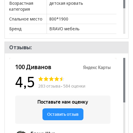
Возрастная
детская кровать
категория
Спальное место
800*1900
Бренд
BRAVO мебель
Стиль
Эко-стиль, Современный
Отзывы:
Комната
Детская
Пол