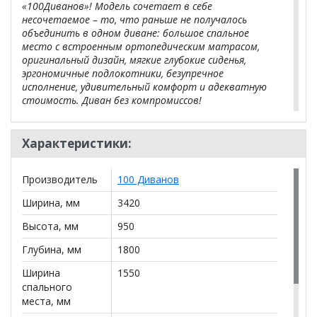
«100Диванов»! Модель сочетает в себе
несочетаемое – то, что раньше не получалось
объединить в одном диване: большое спальное
место с встроенным ортопедическим матрасом,
оригинальный дизайн, мягкие глубокие сиденья,
эргономичные подлокотники, безупречное
исполнение, удивительный комфорт и адекватную
стоимость. Диван без компромиссов!
Характеристики:
При раскладке дивана получается полноценная
двуспальная кровать с ортопедическим матрасом.
Производитель
100 Диванов
Габариты сп. места: 1600х2000. В наполнении –
независимый пружинный блок, гипоаллергенный
Ширина, мм
3420
струттофайбер, кокосовое волокно, синтепух
(аналог лебяжьего пуха).
Высота, мм
950
Глубина, мм
1800
Диван-кровать укреплен мощным ортопедическим
Ширина
1550
основанием, что способно выдержать
спального
многократные сборки-разборки мебели и большие
места, мм
нагрузки. За счет использования встроенного