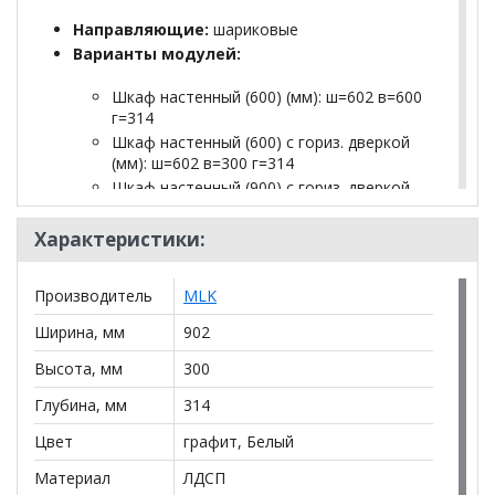
Направляющие:
шариковые
Варианты модулей:
Шкаф настенный (600) (мм): ш=602 в=600
г=314
Шкаф настенный (600) с гориз. дверкой
(мм): ш=602 в=300 г=314
Шкаф настенный (900) с гориз. дверкой
(мм): ш=900 в=300 г=314
Шкаф настенный (1200) с гориз. дверкой
Характеристики:
(мм): ш=1200 в=300 г=314
Комод с 5 ящиками (мм): ш=602 в=1110
Производитель
MLK
г=445
Комод (мм): ш=902 в=892 г=445
Ширина, мм
902
Шкаф-тумба (600) (мм): ш=602 в=1110
Высота, мм
г=445
300
Шкаф для книг (600) (мм): ш=602 в=1089
Глубина, мм
314
г=314
Тумба (900) (мм): ш=902 в=456 г=445
Цвет
графит, Белый
Тумба под ТВ с 1 ящиком и 2 дверками
Материал
ЛДСП
(мм): ш=2102 в=456 г=445