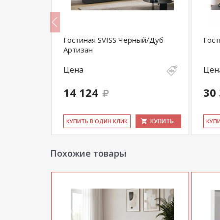
й/Дуб
Гостиная SVISS Черный/Дуб
Гост
Артизан
Цена
Цен
14 124
30
КУПИТЬ
КУПИТЬ
КУ­ПИТЬ В ОДИН КЛИК
КУ­П
Похожие товары