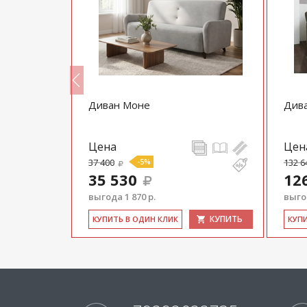
Диван Моне
Див
Цена
Цен
37 400
-5%
132 6
35 530
12
выгода 1 870 р.
выгод
КУПИТЬ
КУПИТЬ
КУ­ПИТЬ В ОДИН КЛИК
КУ­П