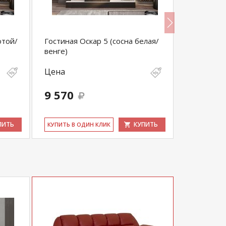
отой/
Гостиная Оскар 5 (сосна белая/
Мини-сте
венге)
Цена
Цена
9 570
30 140
ПИТЬ
КУПИТЬ
КУ­ПИТЬ В ОДИН КЛИК
КУ­ПИТЬ В 