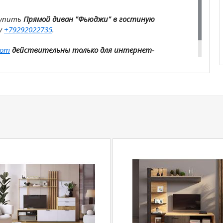
купить
Прямой диван "Фьюджи" в гостиную
у
+79292022735
.
com
действительны только для интернет-
ичных магазинах-салонах сети!