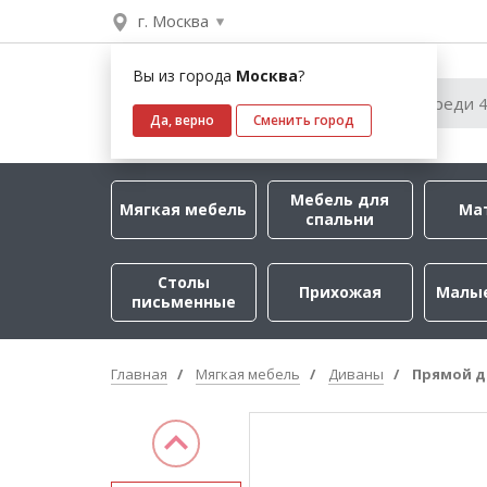
г. Москва
Вы из города
Москва
?
Да, верно
Сменить город
Мебель для
Мягкая мебель
Ма
спальни
Столы
Прихожая
Малы
письменные
Главная
Мягкая мебель
Диваны
Прямой д