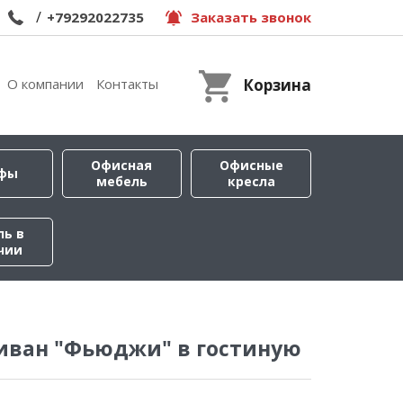
/
+79292022735
Заказать звонок
О компании
Контакты
Корзина
Офисная
Офисные
фы
мебель
кресла
ль в
чии
иван "Фьюджи" в гостиную