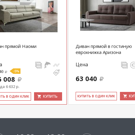
ан прямой Наоми
Диван прямой в гостиную
еврокнижка Аризона
а
Цена
40
-5%
63 040
6 008
а 6 632 р.
КУ
КУПИТЬ
КУ­ПИТЬ В ОДИН КЛИК
ИТЬ В ОДИН КЛИК