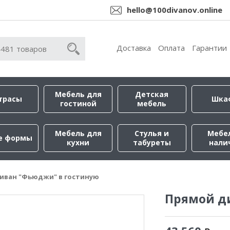
hello@100divanov.online
Доставка
Оплата
Гарантии
Мебель для
Детская
трасы
Шка
гостиной
мебель
Мебель для
Стулья и
Мебе
е формы
кухни
табуреты
нали
иван "Фьюджи" в гостиную
Прямой д