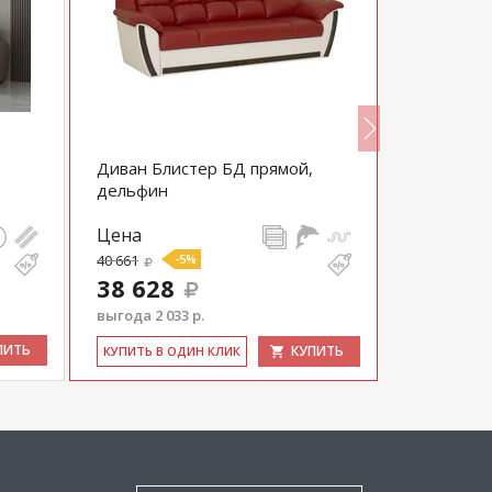
Диван Блистер БД прямой,
Диван пря
дельфин
еврокнижк
Цена
Цена
40 661
-5%
62 160
38 628
выгода 2 033 р.
ПИТЬ
КУПИТЬ
КУ­ПИТЬ В 
КУ­ПИТЬ В ОДИН КЛИК