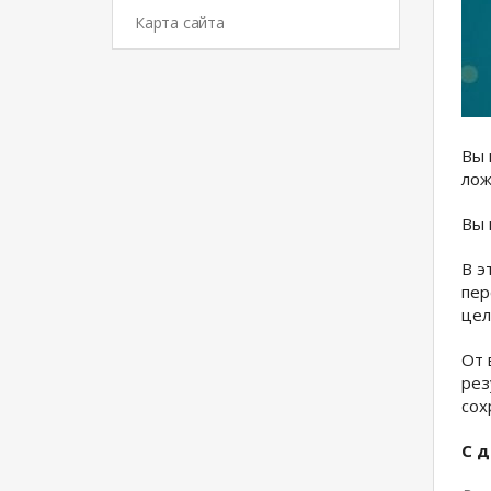
Карта сайта
Вы 
лож
Вы 
В э
пер
цел
От 
рез
сох
С д