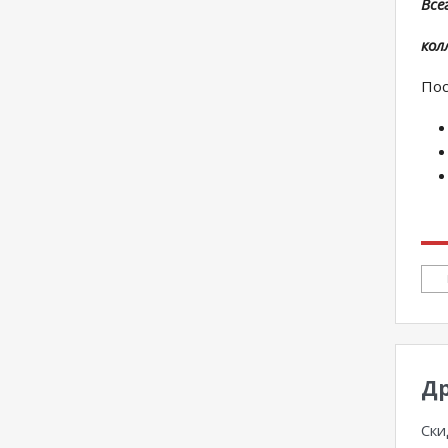
Все
кол
Пос
Др
Ски