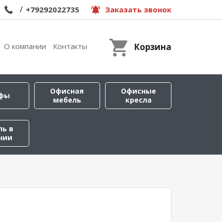
/
+79292022735
Заказать звонок
О компании
Контакты
Корзина
Офисная
Офисные
фы
мебель
кресла
ль в
чии