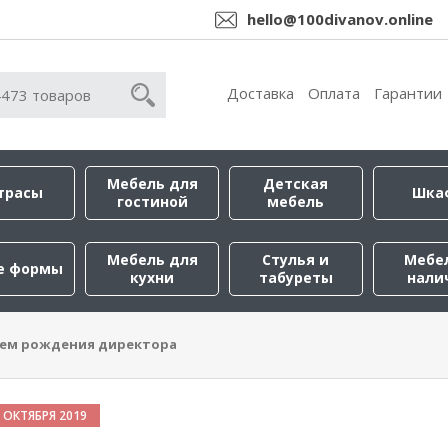
hello@100divanov.online
Доставка
Оплата
Гарантии
Мебель для
Детская
трасы
Шка
гостиной
мебель
Мебель для
Стулья и
Мебе
е формы
кухни
табуреты
нали
нем рождения директора
 ОКТЯБРЯ 2019