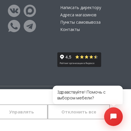
Написать директору
Адреса магазинов
Пункты самовывоза
Контакты
Здравствуйте! Помочь с
выбором мебели?
тветственности за размещаемые Пользователями
во.
Управлять
Отклонить все
 конфиденциальности
и
пользовательского
тавляете свои данные в любой форме обратной связи