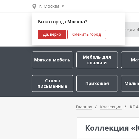
г. Москва
Вы из города
Москва
?
Да, верно
Сменить город
Мебель для
Мягкая мебель
Ма
спальни
Столы
Прихожая
Малы
письменные
Главная
Коллекции
КГ 
Коллекция «