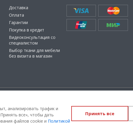
Доставка
Оплата
Гарантии
Покупка в кредит
Видеоконсультация со
специалистом
Выбор ткани для мебели
без визита в магазин
ащищены
Администрация Сайта не несет о
материалы, их содержание, качест
ыт, анализировать трафик и
Принять все
Вы принимаете условия
политики
Принять все», чтобы дать
соглашения
каждый раз, когда ос
ования файлов cookie и
Политикой
на сайте 100диванов.com