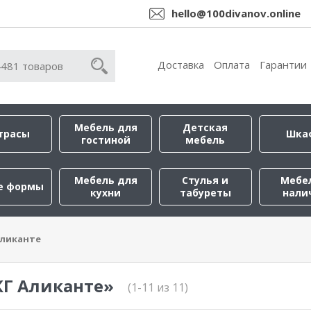
hello@100divanov.online
Доставка
Оплата
Гарантии
Мебель для
Детская
трасы
Шка
гостиной
мебель
Мебель для
Стулья и
Мебе
е формы
кухни
табуреты
нали
Аликанте
КГ Аликанте»
(1-11 из 11)