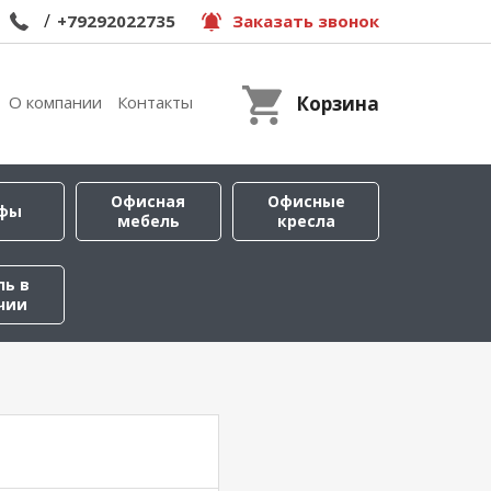
/
+79292022735
Заказать звонок
О компании
Контакты
Корзина
Офисная
Офисные
фы
мебель
кресла
ль в
чии