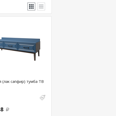
 (лак сапфир) тумба ТВ
88