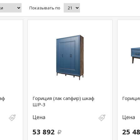
Показывать по
аф
Гориция (лак сапфир) шкаф
Гориция
ШР-3
Цена
Цена
53 892
25 4