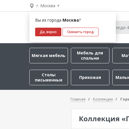
г. Москва
Вы из города
Москва
?
Да, верно
Сменить город
Мебель для
Мягкая мебель
Ма
спальни
Столы
Прихожая
Малы
письменные
Главная
Коллекции
Гор
Коллекция «