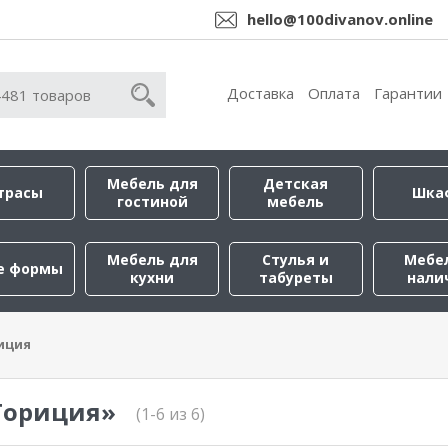
hello@100divanov.online
Доставка
Оплата
Гарантии
Мебель для
Детская
трасы
Шка
гостиной
мебель
Мебель для
Стулья и
Мебе
е формы
кухни
табуреты
нали
иция
Гориция»
(1-6 из 6)