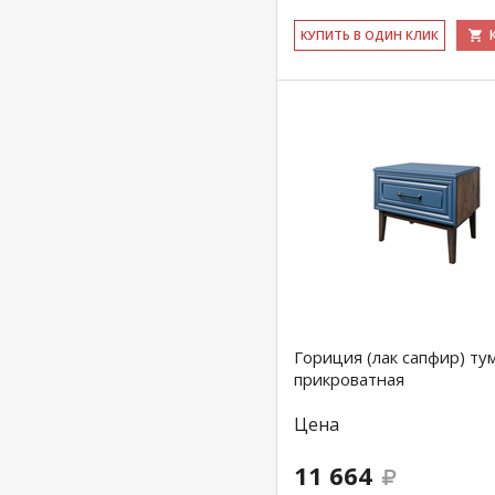
КУ­ПИТЬ В ОДИН КЛИК
Гориция (лак сапфир) ту
прикроватная
Цена
11 664