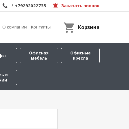
/
+79292022735
Заказать звонок
О компании
Контакты
Корзина
Офисная
Офисные
фы
мебель
кресла
ль в
чии