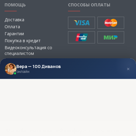
ПОМОЩЬ
СПОСОБЫ ОПЛАТЫ
Доставка
Оплата
Гарантии
Покупка в кредит
Видеоконсультация со
специалистом
Выбор ткани для мебели без
визита в магазин
Вера — 100 Диванов
×
онлайн
МЫ В СОЦСЕТЯХ
КОНТАКТЫ
Написать директору
Адреса магазинов
Пункты самовывоза
Контакты
Мы заботимся о вашей конфиденциальности