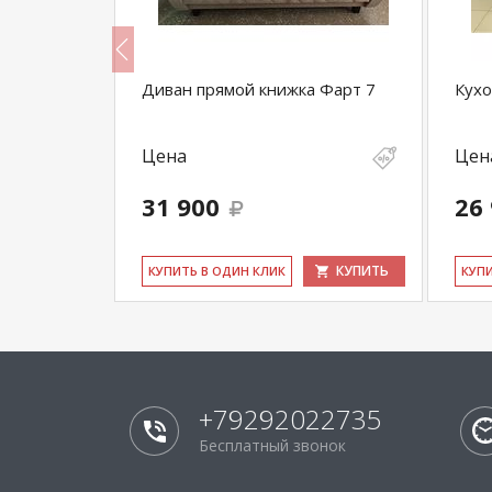
кой
Диван прямой книжка Фарт 7
Кухо
Цена
Цен
31 900
26
КУПИТЬ
КУПИТЬ
КУ­ПИТЬ В ОДИН КЛИК
КУ­П
+79292022735
Бесплатный звонок