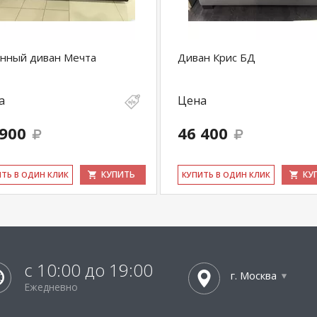
нный диван Мечта
Диван Крис БД
а
Цена
 900
46 400
КУПИТЬ
КУ
ИТЬ В ОДИН КЛИК
КУ­ПИТЬ В ОДИН КЛИК
с 10:00 до 19:00
г. Москва
Ежедневно