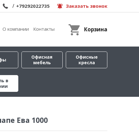
/
+79292022735
Заказать звонок
О компании
Контакты
Корзина
Офисная
Офисные
фы
мебель
кресла
ль в
чии
апе Ева 1000