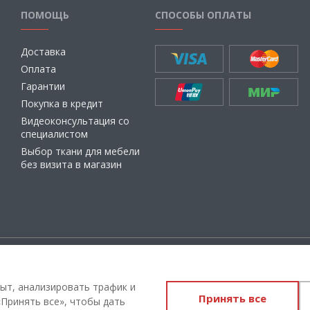
ПОМОЩЬ
СПОСОБЫ ОПЛАТЫ
Доставка
Оплата
Гарантии
Покупка в кредит
Видеоконсультация со
специалистом
Выбор ткани для мебели
без визита в магазин
ащищены
Администрация Сайта не несет о
материалы, их содержание, качест
ыт, анализировать трафик и
Принять все
Вы принимаете условия
политики
Принять все», чтобы дать
соглашения
каждый раз, когда ос