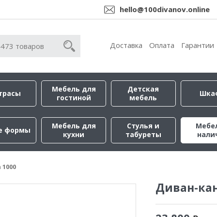
hello@100divanov.online
Доставка
Оплата
Гарантии
Мебель для
Детская
трасы
Шка
гостиной
мебель
Мебель для
Стулья и
Мебе
е формы
кухни
табуреты
нали
 1000
Диван-кан