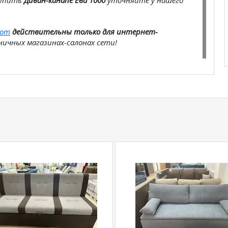
купить
Диван-канапе Ева 1000
уточняйте у нашего
com
действительны только для интернет-
ичных магазинах-салонах сети!