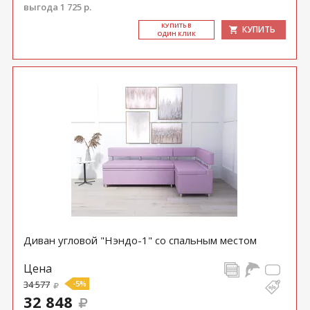
выгода 1 725 р.
КУ­ПИТЬ В
КУПИТЬ
ОДИН КЛИК
Диван угловой "Нэндо-1" со спальным местом
Цена
34 577
-5%
32 848