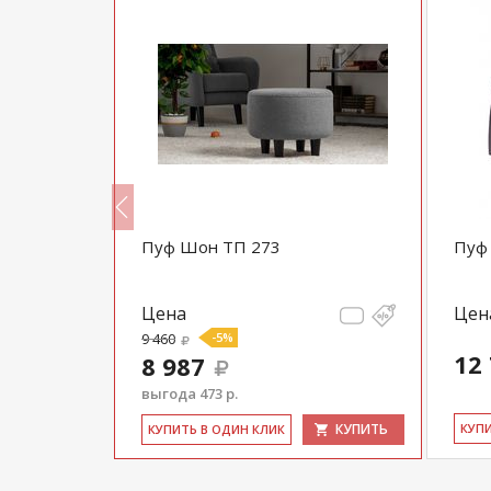
н 1064
Пуф Шон ТП 273
Пуф 
Цена
Цен
9 460
-5%
12
8 987
выгода 473 р.
КУПИТЬ
КУПИТЬ
КУ­П
КУ­ПИТЬ В ОДИН КЛИК