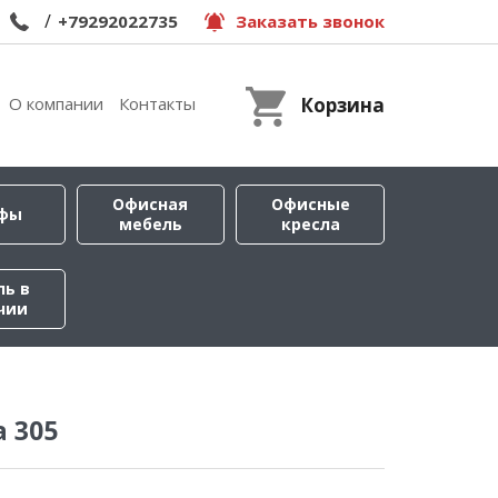
/
+79292022735
Заказать звонок
О компании
Контакты
Корзина
Офисная
Офисные
фы
мебель
кресла
ль в
чии
 305