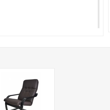
купить
Пуф Сайма 305
уточняйте у нашего
com
действительны только для интернет-
ичных магазинах-салонах сети!