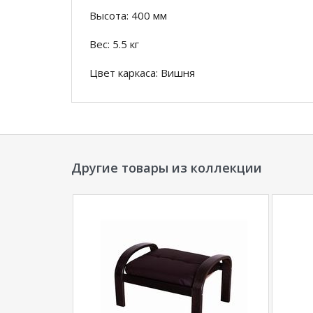
Высота: 400 мм
Вес: 5.5 кг
Цвет каркаса: Вишня
Вариант обивки: Экокожа шоколад
*Дополнительную информацию о том, как 
менеджера по телефону
+79292022735
.
Другие товары из коллекции
**Цены на официальном сайте
100диванов.
магазина
и могут отличаться от цен в розн