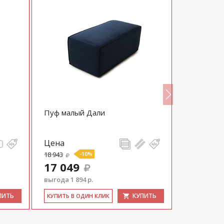
Пуф малый Дали
Пуф с ящ
Цена
Цена
18 943
-10%
4 940
17 049
выгода 1 894 р.
ПИТЬ
КУПИТЬ
КУ­ПИТЬ В 
КУ­ПИТЬ В ОДИН КЛИК