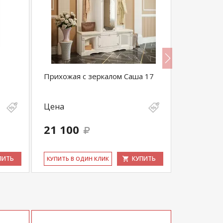
Прихожая с зеркалом Саша 17
Кресло Не
Цена
Цена
21 100
17 900
ПИТЬ
КУПИТЬ
КУ­ПИТЬ В ОДИН КЛИК
КУ­ПИТЬ В 