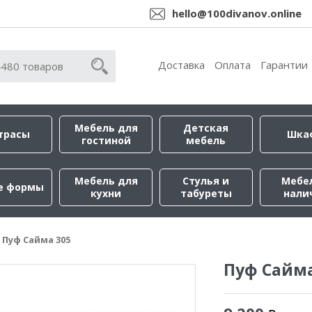
hello@100divanov.online
Доставка
Оплата
Гарантии
Мебель для
Детская
трасы
Шка
гостиной
мебель
Мебель для
Стулья и
Мебе
е формы
кухни
табуреты
нали
Пуф Сайма 305
Пуф Сайма