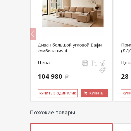
а экокожа
Диван большой угловой Бафи
Прих
комбинация 4
(ЛД
Цена
Цен
104 980
28
КУПИТЬ
КУПИТЬ
КУ­ПИТЬ В ОДИН КЛИК
КУ­П
Похожие товары