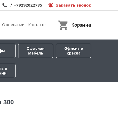
/
+79292022735
Заказать звонок
О компании
Контакты
Корзина
Офисная
Офисные
фы
мебель
кресла
ль в
чии
 300