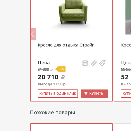
арселона
Кресло для отдыха Страйп
Крес
Цена
Цен
21 800
-5%
55 56
20 710
52
выгода 1 090 р.
выгод
КУПИТЬ
КУПИТЬ
КУ­ПИТЬ В ОДИН КЛИК
КУ­П
Похожие товары