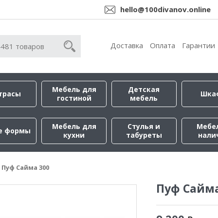
hello@100divanov.online
Доставка
Оплата
Гарантии
Мебель для
Детская
трасы
Шка
гостиной
мебель
Мебель для
Стулья и
Мебе
е формы
кухни
табуреты
нали
Пуф Сайма 300
Пуф Сайма