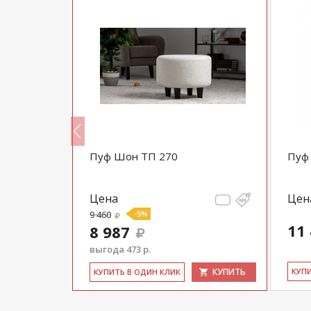
н 1053
Пуф Шон ТП 270
Пуф 
Цена
Цен
9 460
-5%
11
8 987
выгода 473 р.
КУПИТЬ
КУПИТЬ
КУ­П
КУ­ПИТЬ В ОДИН КЛИК