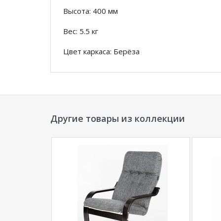
Высота: 400 мм
Вес: 5.5 кг
Цвет каркаса: Берёза
Вариант обивки: Экокожа бежевый
*Дополнительную информацию о том, как 
менеджера по телефону
+79292022735
.
Другие товары из коллекции
**Цены на официальном сайте
100диванов.
магазина
и могут отличаться от цен в розн