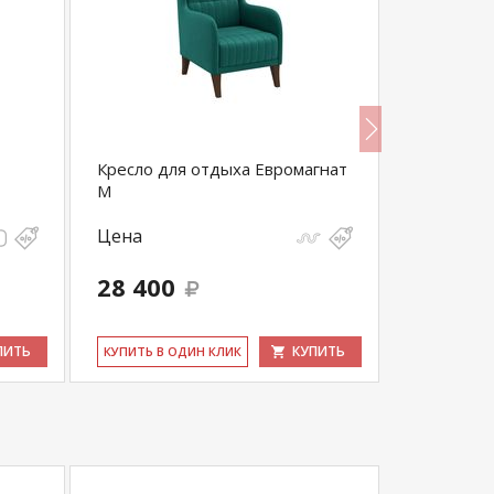
Кресло для отдыха Евромагнат
Прихожая 
М
Цена
Цена
28 400
16 830
ПИТЬ
КУПИТЬ
КУ­ПИТЬ В ОДИН КЛИК
КУ­ПИТЬ В 