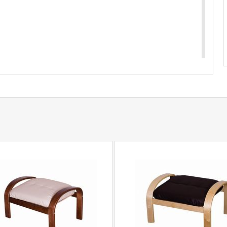
купить
Пуф Сайма 300
уточняйте у нашего
com
действительны только для интернет-
ичных магазинах-салонах сети!