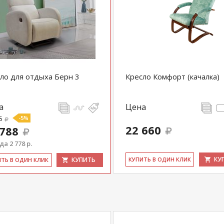
ло для отдыха Берн 3
Кресло Комфорт (качалка)
а
Цена
6
-5%
22 660
 788
а 2 778 р.
КУ
КУПИТЬ
КУ­ПИТЬ В ОДИН КЛИК
ИТЬ В ОДИН КЛИК