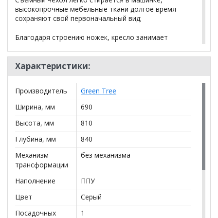
высокопрочные мебельные ткани долгое время
сохраняют свой первоначальный вид;
Благодаря строению ножек, кресло занимает
небольшое пространство и с легкостью может
размещаться в малогабаритных квартирах или на
балконах;
Характеристики:
Кресло собирается одним шестигранником в
Производитель
Green Tree
течении пяти минут и это под силу даже ребенку.
Ширина, мм
690
Ширина: 690 мм
Высота, мм
810
Глубина: 840 мм
Глубина, мм
840
Высота: 810 мм
Механизм
без механизма
трансформации
Вес: 13.5 кг
Наполнение
ППУ
Цвет каркаса: Венге структура
Цвет
Серый
Упаковка:
Количество пакетов 1 шт. Общий вес 17
Посадочных
1
кг Объем 0,54 м.куб.