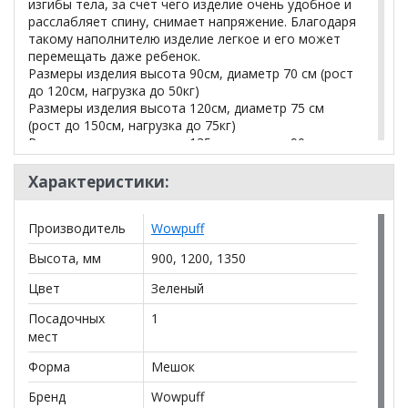
изгибы тела, за счет чего изделие очень удобное и
расслабляет спину, снимает напряжение. Благодаря
такому наполнителю изделие легкое и его может
перемещать даже ребенок.
Размеры изделия высота 90см, диаметр 70 см (рост
до 120см, нагрузка до 50кг)
Размеры изделия высота 120см, диаметр 75 см
(рост до 150см, нагрузка до 75кг)
Размеры изделия высота 135см, диаметр 90
см (рост до 170см, нагрузка до 100кг)
Верх изделия оснащен молнией, при помощи
Характеристики:
которой чехол снимается для влажной уборки
пятен. Внутренний чехол выполнен из плотной
Производитель
Wowpuff
нетканной ткани с клапаном для донасыпки
наполнителя.
Высота, мм
900, 1200, 1350
Есть удобная ручка для переноски изделия.
Цвет
Зеленый
*Дополнительную информацию о том, как купить
Посадочных
1
Кресло-мешок "Груша" Оксфорд салатовый
мест
уточняйте у нашего менеджера по телефону
Форма
Мешок
+79292022735
.
Бренд
Wowpuff
**Цены на официальном сайте
100диванов.com