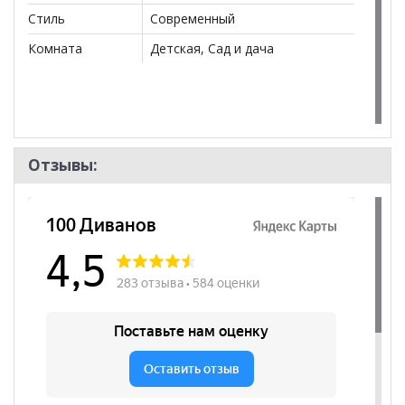
действительны только для интернет-магазина
и
Стиль
Современный
могут отличаться от цен в розничных магазинах-
салонах сети!
Комната
Детская, Сад и дача
Отзывы: