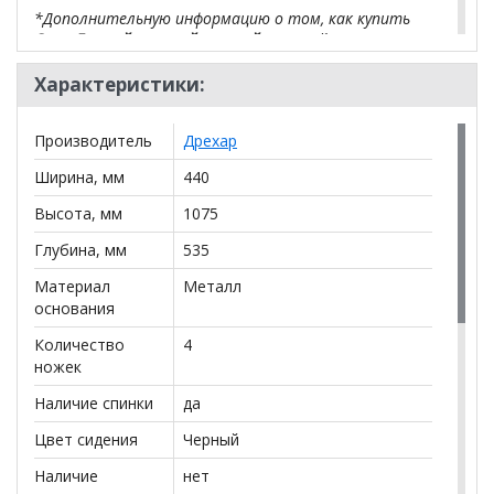
*Дополнительную информацию о том, как купить
Стул Барный с мягкой спинкой
уточняйте у нашего
менеджера по телефону
+79292022735
.
Характеристики:
**Цены на официальном сайте
100диванов.com
действительны только для интернет-магазина
и
Производитель
Дрехар
могут отличаться от цен в розничных магазинах-
салонах сети!
Ширина, мм
440
Высота, мм
1075
Глубина, мм
535
Материал
Металл
основания
Количество
4
ножек
Наличие спинки
да
Цвет сидения
Черный
Наличие
нет