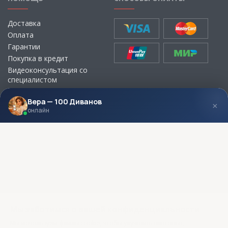
Доставка
Оплата
Гарантии
Покупка в кредит
Видеоконсультация со
специалистом
Выбор ткани для мебели без
визита в магазин
Вера — 100 Диванов
×
онлайн
МЫ В СОЦСЕТЯХ
КОНТАКТЫ
Написать директору
Адреса магазинов
Пункты самовывоза
Контакты
Мы заботимся о вашей конфиденциальности
Мы используем файлы cookie, чтобы улучшить ваш опыт,