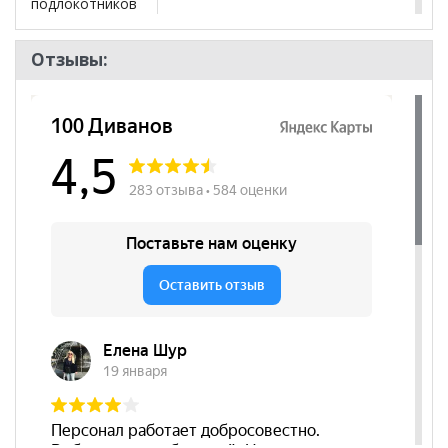
подлокотников
Размер
440*1075*535
Отзывы:
Регулировка по
нет
высоте
Цвет основания
Черный
Материал
Винилискожа
сиденья
Бренд
Дрехар
Стиль
Современный
Комната
Кухня
Пол