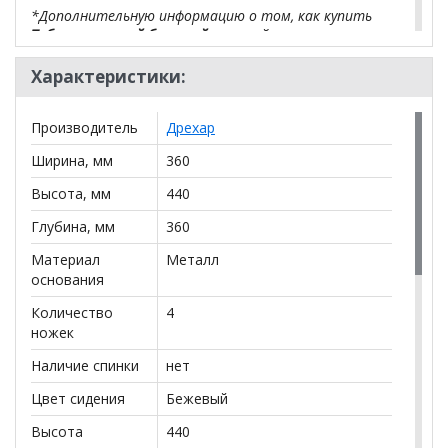
*Дополнительную информацию о том, как купить
Табурет круглый бежевый
уточняйте у нашего
менеджера по телефону
+79292022735
.
Характеристики:
**Цены на официальном сайте
100диванов.com
действительны только для интернет-магазина
и
Производитель
Дрехар
могут отличаться от цен в розничных магазинах-
салонах сети!
Ширина, мм
360
Высота, мм
440
Глубина, мм
360
Материал
Металл
основания
Количество
4
ножек
Наличие спинки
нет
Цвет сидения
Бежевый
Высота
440