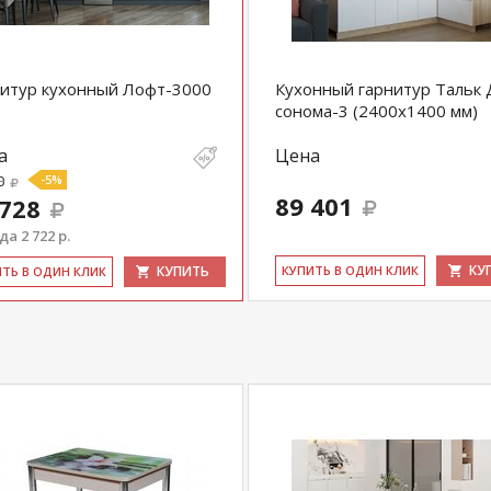
итур кухонный Лофт-3000
Кухонный гарнитур Тальк 
сонома-3 (2400х1400 мм)
а
Цена
0
-5%
89 401
 728
а 2 722 р.
КУ
КУПИТЬ
КУ­ПИТЬ В ОДИН КЛИК
ИТЬ В ОДИН КЛИК