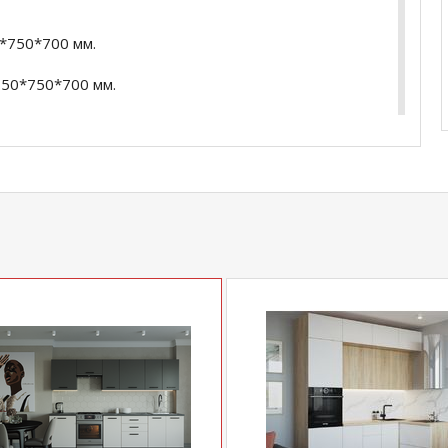
*750*700 мм.
350*750*700 мм.
лый.
товая
купить
Стол раздвижной "Триумф 1,35" (опоры
джера по телефону
+79292022735
.
com
действительны только для интернет-
ичных магазинах-салонах сети!