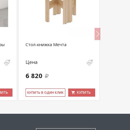
ры
Стол-книжка Мечта
Стол кухо
Цена
Цена
6 820
21 670
ПИТЬ
КУПИТЬ
КУ­ПИТЬ В ОДИН КЛИК
КУ­ПИТЬ В 