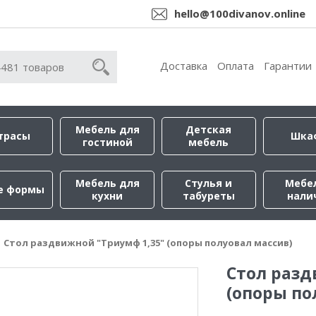
hello@100divanov.online
Доставка
Оплата
Гарантии
Мебель для
Детская
трасы
Шка
гостиной
мебель
Мебель для
Стулья и
Мебе
е формы
кухни
табуреты
нали
Стол раздвижной "Триумф 1,35" (опоры полуовал массив)
Стол разд
(опоры по