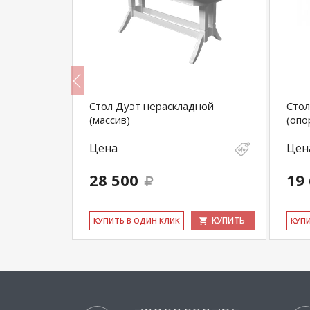
кс 1,52"
Стол Дуэт нераскладной
Стол
)
(массив)
(опо
Цена
Цен
28 500
19
КУПИТЬ
КУПИТЬ
КУ­ПИТЬ В ОДИН КЛИК
КУ­П