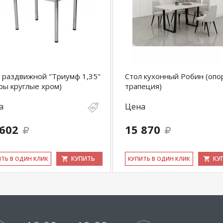
 раздвижной "Триумф 1,35"
Стол кухонный Робин (опо
ры круглые хром)
трапеция)
а
Цена
 602
15 870
КУПИТЬ
КУ
ИТЬ В ОДИН КЛИК
КУ­ПИТЬ В ОДИН КЛИК