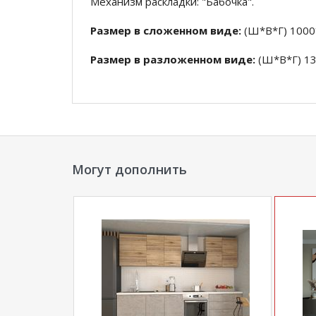
Механизм раскладки: "Бабочка".
Размер в сложенном виде:
(Ш*В*Г) 1000
Размер в разложенном виде:
(Ш*В*Г) 1
Цвет подстолья
: Венге, Дуб Беленый, Бе
Столешница: стекло/платик, фотопечать ма
*Дополнительную информацию о том, как 
Могут дополнить
полуовал массив)
уточняйте у нашего мене
**Цены на официальном сайте
100диванов.
магазина
и могут отличаться от цен в розн