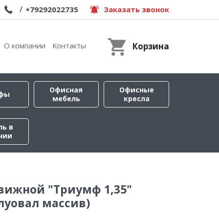
/
+79292022735
Заказать звонок
О компании
Контакты
Корзина
Офисная
Офисные
фы
мебель
кресла
ль в
чии
вижной "Триумф 1,35"
луовал массив)