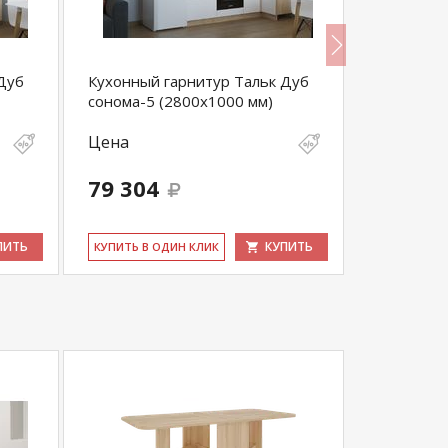
Дуб
Кухонный гарнитур Тальк Дуб
Кухонный
сонома-5 (2800х1000 мм)
(1600 мм)
Цена
Цена
79 304
27 853
ПИТЬ
КУПИТЬ
КУ­ПИТЬ В ОДИН КЛИК
КУ­ПИТЬ В 