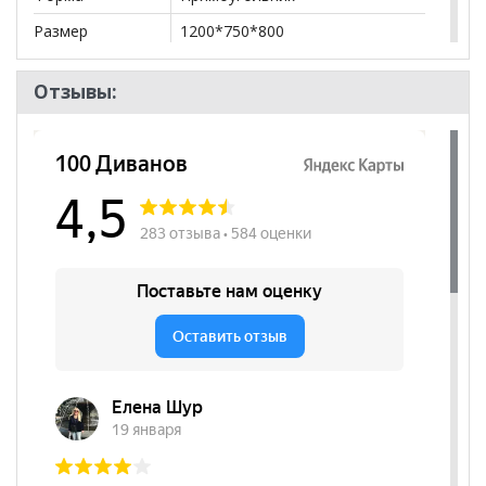
Размер
1200*750*800
Тип
Стол-раздвижной
Отзывы:
Форма ножек
Прямые
Цвет основания
Металл
Цвет
Коричневый
столешницы
Размер в
1550*800
разложенном
виде
Изображение
Да
фотопечати
Бренд
РиАл
Стиль
Эко-стиль, Современный
Комната
Кухня
Пол