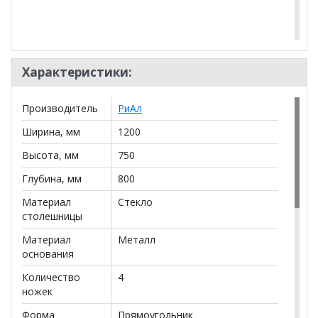
*Дополнительную информацию о том, как купить
Характеристики:
Стол раздвижной "Победа 1,55" (опоры круглые
хром)
уточняйте у нашего менеджера по телефону
+79292022735
.
Производитель
РиАл
**Цены на официальном сайте
100диванов.com
Ширина, мм
1200
действительны только для интернет-магазина
и
могут отличаться от цен в розничных магазинах-
Высота, мм
750
салонах сети!
Глубина, мм
800
Материал
Стекло
столешницы
Материал
Металл
основания
Количество
4
ножек
Форма
Прямоугольник