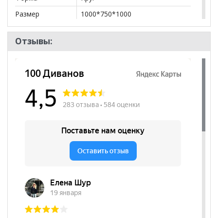
Размер
1000*750*1000
Тип
Стол-раздвижной
Отзывы:
Форма ножек
Прямые
Цвет основания
Белый
Цвет
Белый
столешницы
Размер в
1350*1350
разложенном
виде
Изображение
Да
фотопечати
Бренд
РиАл
Стиль
Эко-стиль, Современный
Комната
Кухня
Пол