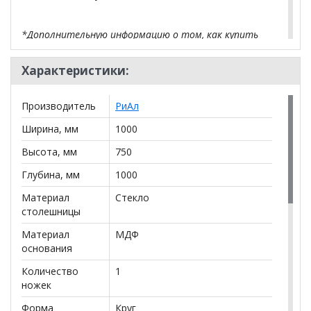
*Дополнительную информацию о том, как купить
Стол раздвижной "Овация 1,35" матовое стекло
уточняйте у нашего менеджера по телефону
Характеристики:
+79292022735
.
**Цены на официальном сайте
100диванов.com
Производитель
РиАл
действительны только для интернет-магазина
и
могут отличаться от цен в розничных магазинах-
Ширина, мм
1000
салонах сети!
Высота, мм
750
Глубина, мм
1000
Материал
Стекло
столешницы
Материал
МДФ
основания
Количество
1
ножек
Форма
Круг