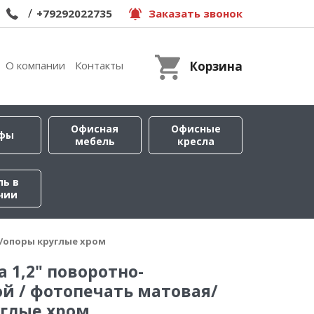
/
+79292022735
Заказать звонок
О компании
Контакты
Корзина
Офисная
Офисные
фы
мебель
кресла
ль в
чии
я/опоры круглые хром
а 1,2" поворотно-
й / фотопечать матовая/
углые хром