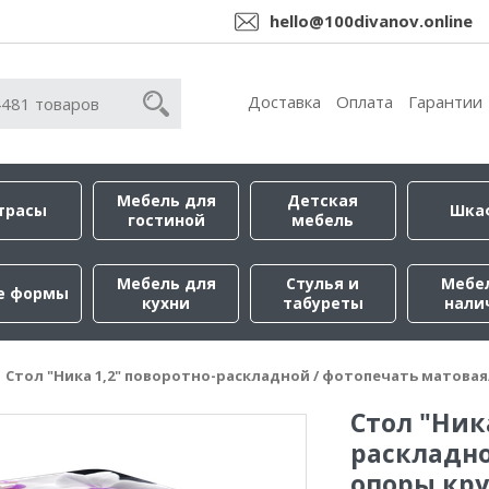
hello@100divanov.online
Доставка
Оплата
Гарантии
Мебель для
Детская
трасы
Шка
гостиной
мебель
Мебель для
Стулья и
Мебе
е формы
кухни
табуреты
нали
Стол "Ника 1,2" поворотно-раскладной / фотопечать матова
Стол "Ник
раскладно
опоры кр