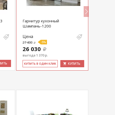
-3
Гарнитур кухонный
Гарнитур
Шампань-1200
Цена
Цена
27 400
-5%
58 300
26 030
55 385
выгода 1 370 р.
выгода 2 91
ПИТЬ
КУПИТЬ
КУ­ПИТЬ В ОДИН КЛИК
КУ­ПИТЬ В 