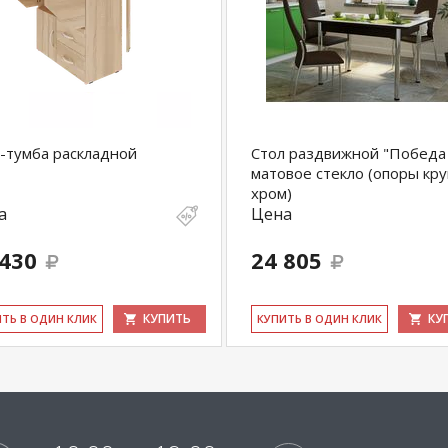
-тумба раскладной
Стол раздвижной "Победа 
матовое стекло (опоры кр
хром)
а
Цена
 430
24 805
КУПИТЬ
КУ
ИТЬ В ОДИН КЛИК
КУ­ПИТЬ В ОДИН КЛИК