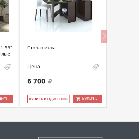
1,55"
Стол-книжка
Стол разд
углые
(опоры по
Цена
Цена
6 700
22 022
ПИТЬ
КУПИТЬ
КУ­ПИТЬ В ОДИН КЛИК
КУ­ПИТЬ В 