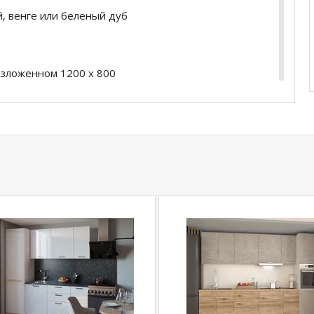
, венге или беленый дуб
азложенном 1200 x 800
купить
Стол "Ника 1,2" поворотно-раскладной /
точняйте у нашего менеджера по телефону
com
действительны только для интернет-
ичных магазинах-салонах сети!