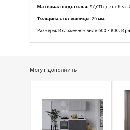
Материал подстолья:
ЛДСП цвета: белый
Толщина столешницы:
26 мм.
Размеры: В сложенном виде 600 x 800, В р
*Дополнительную информацию о том, как 
фотопечать матовая/опоры круглые хром
у
+79292022735
.
Могут дополнить
**Цены на официальном сайте
100диванов.
магазина
и могут отличаться от цен в розн